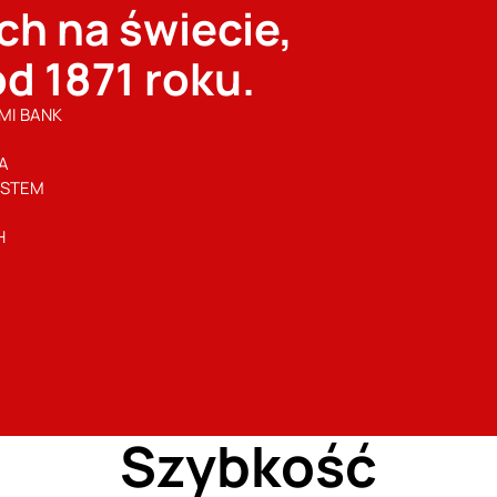
ch na świecie,
od 1871 roku.
MI BANK
A
SYSTEM
H
Szybkość