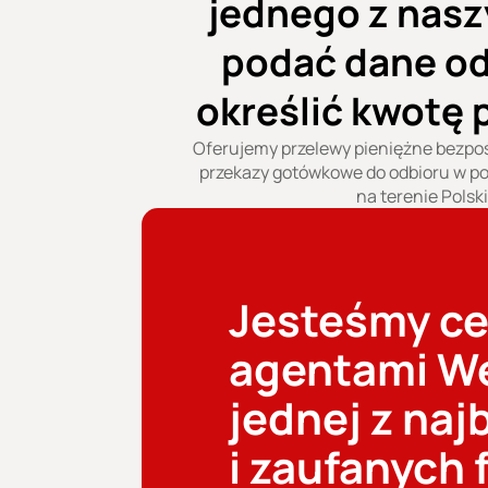
jednego z nasz
podać dane od
określić kwotę 
Oferujemy przelewy pieniężne bezpoś
przekazy gotówkowe do odbioru w po
na terenie Polski
Jesteśmy ce
agentami We
jednej z naj
i zaufanych 