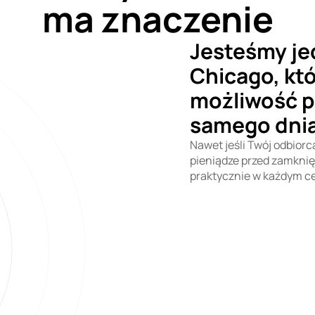
ma znaczenie
Jesteśmy je
Chicago, kt
możliwość p
samego dni
Nawet jeśli Twój odbior
pieniądze przed zamknięc
praktycznie w każdym c