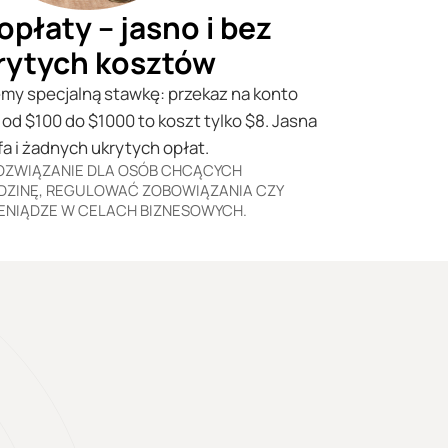
opłaty – jasno i bez
rytych kosztów
my specjalną stawkę: przekaz na konto
d $100 do $1000 to koszt tylko $8. Jasna
fa i żadnych ukrytych opłat.
ROZWIĄZANIE DLA OSÓB CHCĄCYCH
DZINĘ, REGULOWAĆ ZOBOWIĄZANIA CZY
IENIĄDZE W CELACH BIZNESOWYCH.