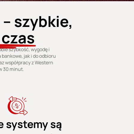
 – szybkie,
 czas
sobie szybkość, wygodę i
 bankowe, jak i do odbioru
raz współpracy z Western
w 30 minut.
e systemy są