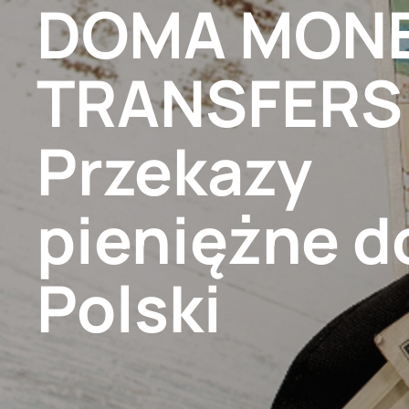
DOMA MON
1-773-736-3636
TRANSFERS
Start
O nas
Prezenty
Przekazy
pieniężne d
Polski