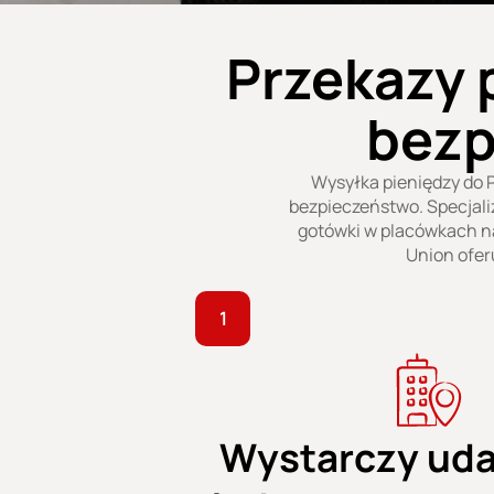
Przekazy p
bezp
Wysyłka pieniędzy do Po
bezpieczeństwo. Specjaliz
gotówki w placówkach na
Union ofer
1
Wystarczy uda