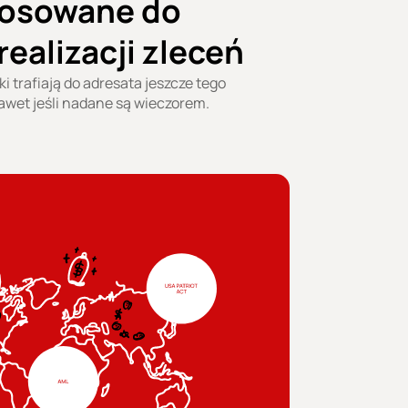
osowane do
realizacji zleceń
i trafiają do adresata jeszcze tego
awet jeśli nadane są wieczorem.