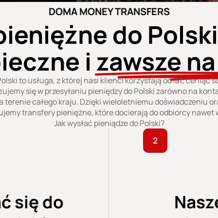
DOMA MONEY TRANSFERS
ieniężne do Polski
ieczne i
zawsze na
lski to usługa, z której nasi klienci korzystają od lat, ceniąc 
ujemy się w przesyłaniu pieniędzy do Polski zarówno na konta
 terenie całego kraju. Dzięki wieloletniemu doświadczeniu o
ujemy transfery pieniężne, które docierają do odbiorcy nawet 
Jak wysłać pieniądze do Polski?
2
ć się do
Nasz