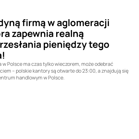
dyną firmą w aglomeracji
óra zapewnia realną
rzesłania pieniędzy tego
a!
ca w Polsce ma czas tylko wieczorem, może odebrać
iem – polskie kantory są otwarte do 23:00, a znajdują się
entrum handlowym w Polsce.