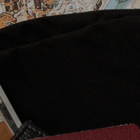
 travel
doma moving
$
0.00