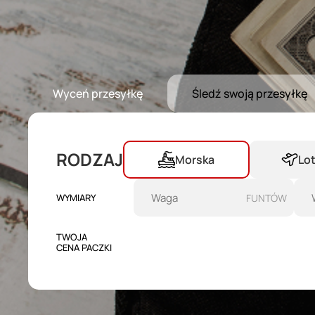
Wyceń przesyłkę
Śledź swoją przesyłkę
RODZAJ
Morska
Lo
WYMIARY
FUNTÓW
TWOJA
CENA PACZKI