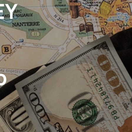
EY
doma shipping
doma
Usługi
Cennik
Tracking Paczek
Blog
Kontakt
o