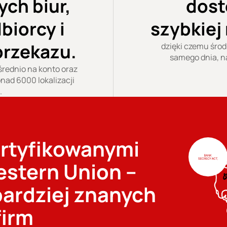
ych biur,
dost
biorcy i
szybkiej 
przekazu.
dzięki czemu środk
samego dnia, n
rednio na konto oraz
nad 6000 lokalizacji
.
rtyfikowanymi
stern Union –
bardziej znanych
firm