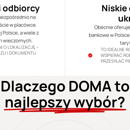
 odbiorcy
Niskie 
uk
 bezpośrednio na
ście w placówce.
Obecnie oferuje
 Polsce, a wiele z
bankowe w Polsce o
n wieczornych.
tary
I O LOKALIZACJĘ –
TO IDEALNE 
ZU I DOKUMENTU
WSPIERAĆ RO
PRZESYŁAĆ P
Dlaczego DOMA to
najlepszy wybór?