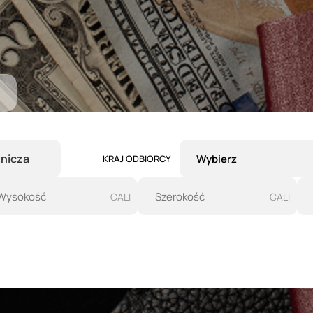
tnicza
KRAJ ODBIORCY
CALI
CALI