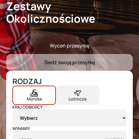
Zestawy
Start
doma travel
1-773-736-3636
Okolicznościowe
O nas
Prezenty
Usługi
Wyceń przesyłkę
Tracking Paczek
Śledź swoją przesyłkę
Blog
Kontakt
RODZAJ
Morska
Lotnicza
KRAJ ODBIORCY
$
0.00
WYMIARY