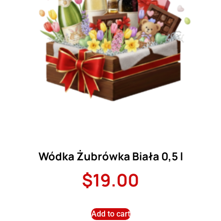
Wódka Żubrówka Biała 0,5 l
$
19.00
Add to cart